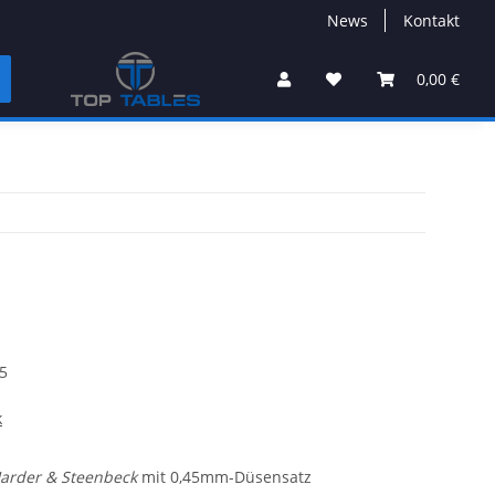
News
Kontakt
0,00 €
5
k
arder & Steenbeck
mit 0,45mm-Düsensatz