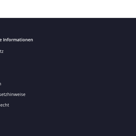
e Informationen
tz
m
setzhinweise
recht