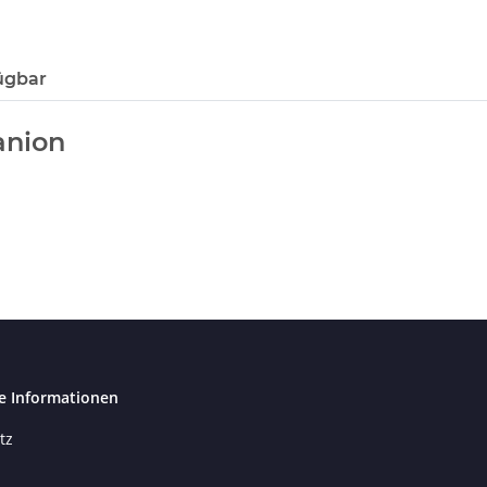
ügbar
anion
e Informationen
tz