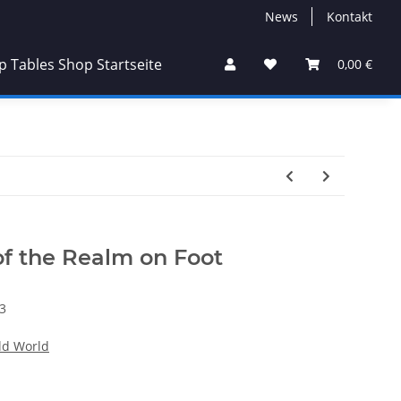
News
Kontakt
0,00 €
of the Realm on Foot
3
d World