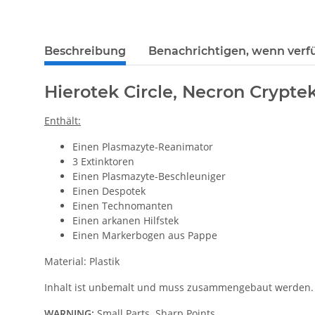
weitere Registerkarten anzeigen
Beschreibung
Benachrichtigen, wenn verf
Hierotek Circle, Necron Crypte
Enthält:
Einen Plasmazyte-Reanimator
3 Extinktoren
Einen Plasmazyte-Beschleuniger
Einen Despotek
Einen Technomanten
Einen arkanen Hilfstek
Einen Markerbogen aus Pappe
Material: Plastik
Inhalt ist unbemalt und muss zusammengebaut werden.
WARNING:
Small Parts. Sharp Points.