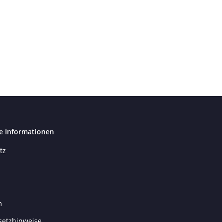
e Informationen
tz
m
setzhinweise