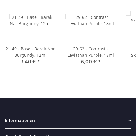
21-49 - Base - Barak-Nar
29-62 - Contrast -
Burgundy, 12ml
Leviathan Purple, 18ml
Sk
3,40 €
*
6,00 €
*
Informationen