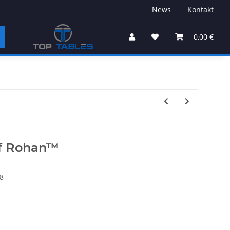
News
Kontakt
0,00 €
of Rohan™
8