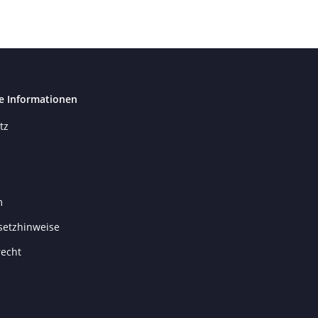
e Informationen
tz
m
setzhinweise
recht