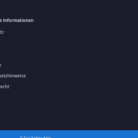
e Informationen
tz
m
setzhinweise
recht
© Top Tables Köln