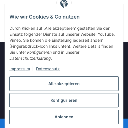
Wie wir Cookies & Co nutzen
Durch Klicken auf „Alle akzeptieren“ gestatten Sie den
Einsatz folgender Dienste auf unserer Website: YouTube,
Vimeo. Sie können die Einstellung jederzeit ändern
(Fingerabdruck-Icon links unten). Weitere Details finden
Sie unter
Konfigurieren
und in unserer
Datenschutzerklärung
.
Informationen
Impressum
|
Datenschutz
Gesetzliche Informationen
Alle akzeptieren
Konfigurieren
Vertrag widerrufen
* Alle Preise inkl. gesetzlicher USt., zzgl.
Versand
Ablehnen
© Top Tables Köln