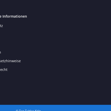
e Informationen
tz
m
setzhinweise
recht
© Top Tables Köln