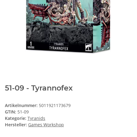
51-09 - Tyrannofex
Artikelnummer:
5011921173679
GTIN:
51-09
Kategorie:
Tyranids
Hersteller:
Games Workshop