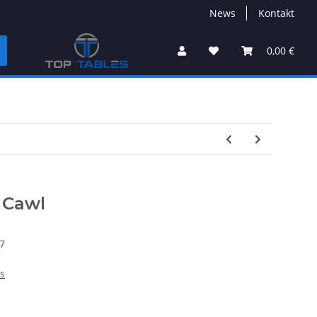
News
Kontakt
0,00 €
s Cawl
7
s