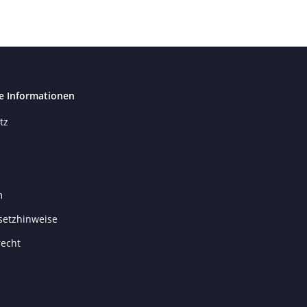
e Informationen
tz
m
setzhinweise
recht