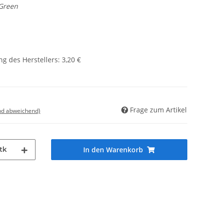
 Green
g des Herstellers
:
3,20 €
Frage zum Artikel
nd abweichend)
tk
In den Warenkorb