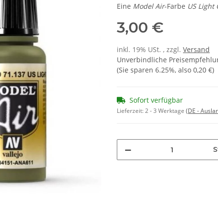
Eine
Model Air
-Farbe
US Light
3,00 €
inkl. 19% USt. , zzgl.
Versand
Unverbindliche Preisempfehlun
(Sie sparen
6.25%
, also
0,20 €
)
Sofort verfügbar
Lieferzeit:
2 - 3 Werktage
(DE - Ausla
S