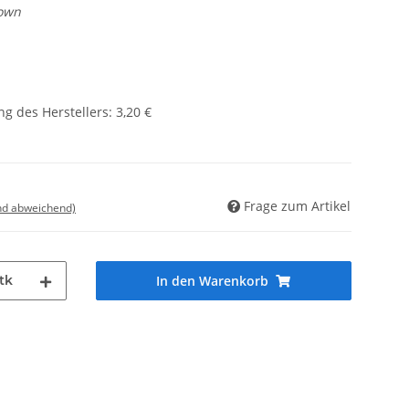
own
g des Herstellers
:
3,20 €
Frage zum Artikel
nd abweichend)
tk
In den Warenkorb