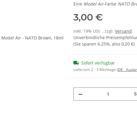
Eine
Model Air
-Farbe
NATO Br
3,00 €
inkl. 19% USt. , zzgl.
Versand
Unverbindliche Preisempfehlun
(Sie sparen
6.25%
, also
0,20 €
)
Sofort verfügbar
Lieferzeit:
2 - 3 Werktage
(DE - Ausla
S