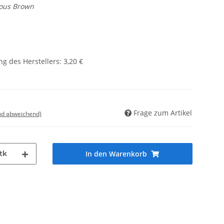
lous Brown
g des Herstellers
:
3,20 €
Frage zum Artikel
nd abweichend)
tk
In den Warenkorb