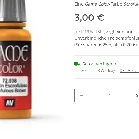
Eine
Game Color
-Farbe
Scrofu
3,00 €
inkl. 19% USt. , zzgl.
Versand
Unverbindliche Preisempfehlun
(Sie sparen
6.25%
, also
0,20 €
)
Sofort verfügbar
Lieferzeit:
2 - 3 Werktage
(DE - Ausla
S