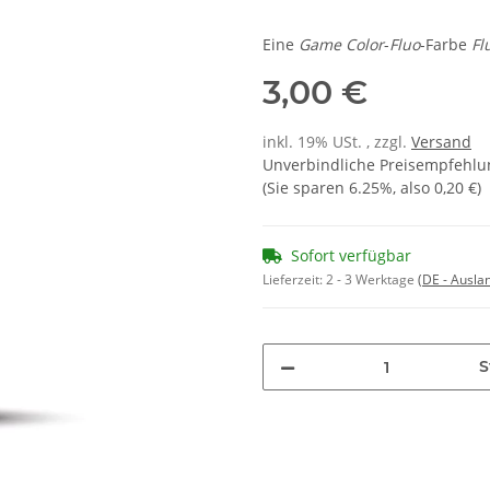
Eine
Game Color
-
Fluo
-Farbe
Fl
3,00 €
inkl. 19% USt. , zzgl.
Versand
Unverbindliche Preisempfehlun
(Sie sparen
6.25%
, also
0,20 €
)
Sofort verfügbar
Lieferzeit:
2 - 3 Werktage
(DE - Ausla
S