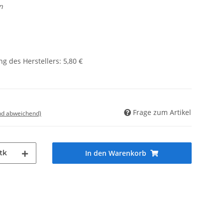
n
g des Herstellers
:
5,80 €
Frage zum Artikel
nd abweichend)
tk
In den Warenkorb