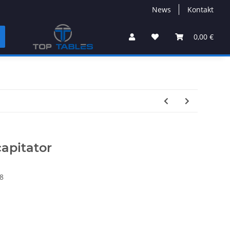
News
Kontakt
0,00 €
capitator
8