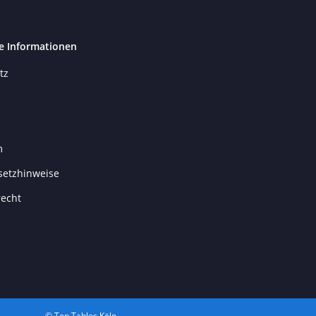
e Informationen
tz
m
setzhinweise
recht
© Top Tables Köln