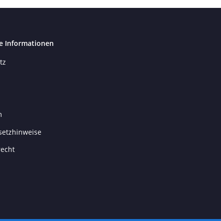
e Informationen
tz
m
setzhinweise
recht