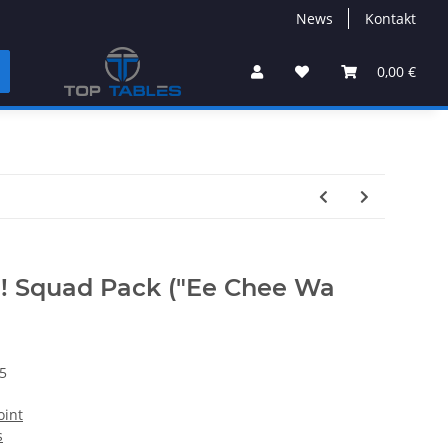
News
Kontakt
0,00 €
! Squad Pack ("Ee Chee Wa
5
oint
s