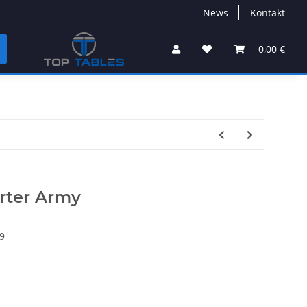
News
Kontakt
0,00 €
rter Army
9