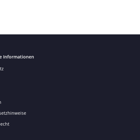
e Informationen
tz
m
setzhinweise
recht