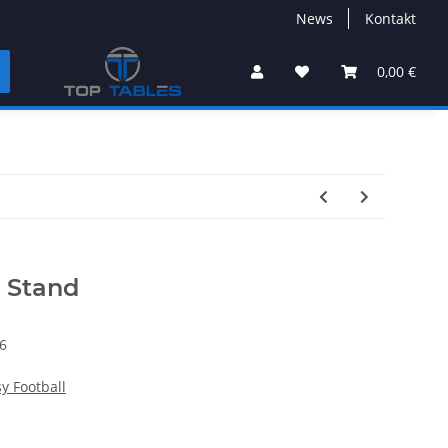
News
Kontakt
0,00 €
g Stand
6
y Football