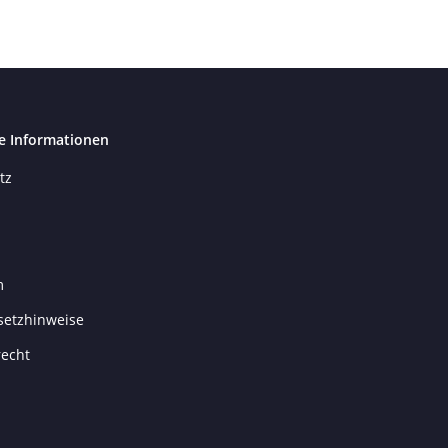
e Informationen
tz
m
setzhinweise
recht