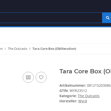
on
The Outcasts
Tara Core Box (Obliteration)
Tara Core Box (Ob
Artikelnummer:
081215203086
GTIN:
WYR23512
Kategorie:
The Outcasts
Hersteller:
Wyrd