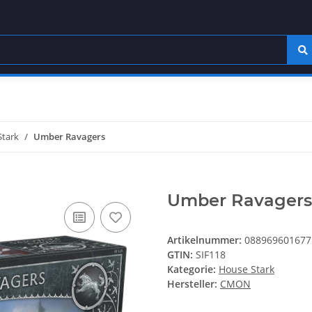
Stark
Umber Ravagers
Umber Ravagers
Artikelnummer:
088969601677
GTIN:
SIF118
Kategorie:
House Stark
Hersteller:
CMON