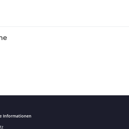
ime
e Informationen
tz