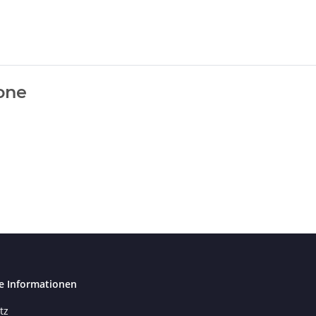
one
e Informationen
tz