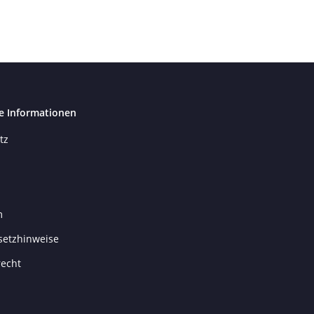
e Informationen
tz
m
setzhinweise
recht