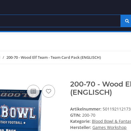
l
200-70 - Wood Elf Team - Team Card Pack (ENGLISCH)
200-70 - Wood E
(ENGLISCH)
Artikelnummer:
501192112173
GTIN:
200-70
Kategorie:
Blood Bowl & Fantas
Hersteller:
Games Workshop