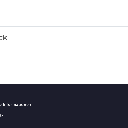
ck
e Informationen
tz