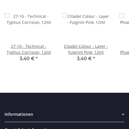
27-10 - Technical -
Citadel Colour - Layer -
Typhus Corrision, 12ml
Fulgrim Pink, 12ml
Phoe
3,40 €
*
3,40 €
*
Informationen