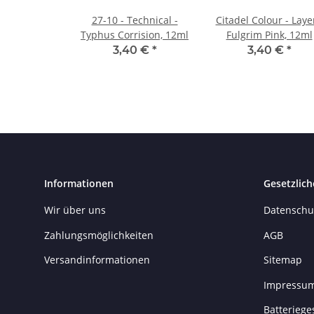
27-10 - Technical -
Citadel Colour - Layer
Typhus Corrision, 12ml
Fulgrim Pink, 12ml
3,40 €
*
3,40 €
*
Informationen
Gesetzlich
Wir über uns
Datenschu
Zahlungsmöglichkeiten
AGB
Versandinformationen
Sitemap
Impressu
Batteriege