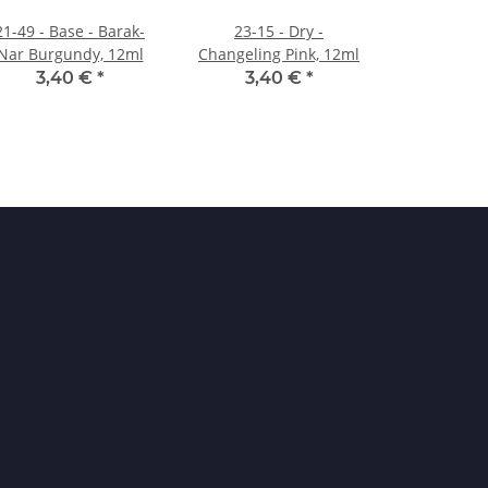
21-49 - Base - Barak-
23-15 - Dry -
Nar Burgundy, 12ml
Changeling Pink, 12ml
3,40 €
*
3,40 €
*