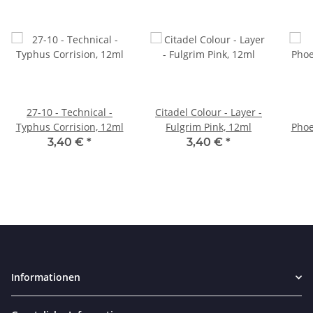
27-10 - Technical -
Citadel Colour - Layer -
Typhus Corrision, 12ml
Fulgrim Pink, 12ml
Phoe
3,40 €
*
3,40 €
*
Informationen