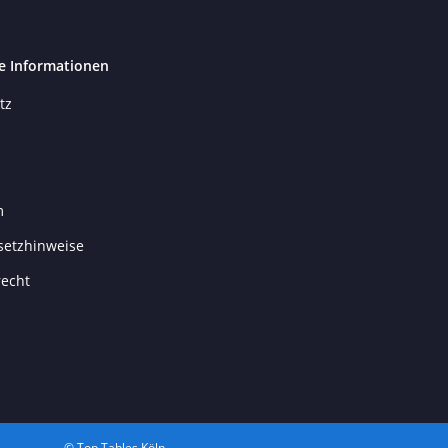
e Informationen
tz
m
setzhinweise
recht
© Top Tables Köln