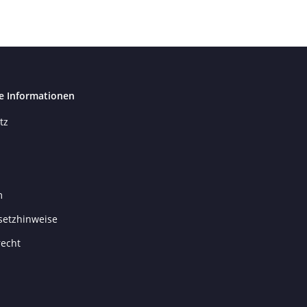
e Informationen
tz
m
setzhinweise
recht