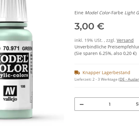
Eine
Model Color
-Farbe
Light 
3,00 €
inkl. 19% USt. , zzgl.
Versand
Unverbindliche Preisempfehlun
(Sie sparen
6.25%
, also
0,20 €
)
Knapper Lagerbestand
Lieferzeit:
2 - 3 Werktage
(DE - Ausla
S