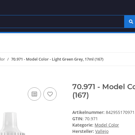
lor
70.971 - Model Color - Light Green Grey, 17ml (167)
70.971 - Model Co
(167)
Artikelnummer:
842955170971
GTIN:
70.971
Kategorie:
Model Color
Hersteller:
Vallejo