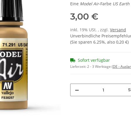
Eine
Model Air
-Farbe
US Earth 
3,00 €
inkl. 19% USt. , zzgl.
Versand
Unverbindliche Preisempfehlun
(Sie sparen
6.25%
, also
0,20 €
)
Sofort verfügbar
Lieferzeit:
2 - 3 Werktage
(DE - Ausla
S