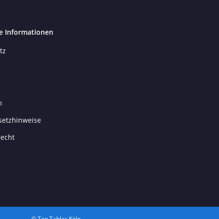
e Informationen
tz
m
setzhinweise
recht
© Top Tables Köln