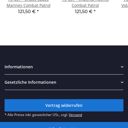
Marines Combat Patrol
Combat Patrol
Vot
121,50 €
*
121,50 €
*
Informationen
Gesetzliche Informationen
Vertrag widerrufen
* Alle Preise inkl. gesetzlicher USt., zzgl.
Versand