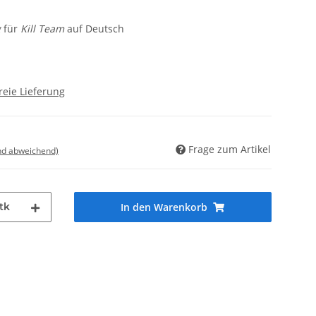
g
für
Kill Team
auf Deutsch
reie Lieferung
Frage zum Artikel
nd abweichend)
tk
In den Warenkorb