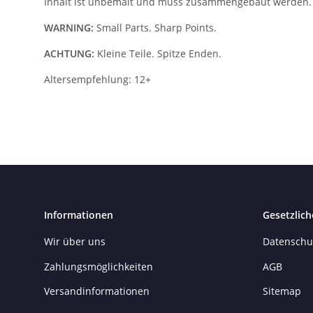
Inhalt ist unbemalt und muss zusammengebaut werden.
WARNING:
Small Parts. Sharp Points.
ACHTUNG:
Kleine Teile. Spitze Enden.
Altersempfehlung: 12+
Informationen
Gesetzlich
Wir über uns
Datenschu
Zahlungsmöglichkeiten
AGB
Versandinformationen
Sitemap